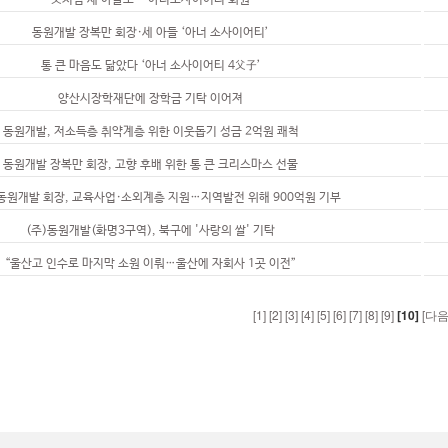
父처럼 세 아들도… 아너소사이어티 회원
동원개발 장복만 회장·세 아들 ‘아너 소사이어티’
통 큰 마음도 닮았다 ‘아너 소사이어티 4父子’
양산시장학재단에 장학금 기탁 이어져
동원개발, 저소득층 취약계층 위한 이웃돕기 성금 2억원 쾌척
동원개발 장복만 회장, 고향 후배 위한 통 큰 크리스마스 선물
동원개발 회장, 교육사업·소외계층 지원…지역발전 위해 900억원 기부
(주)동원개발(화명3구역), 북구에 '사랑의 쌀' 기탁
“울산고 인수로 마지막 소원 이뤄…울산에 자회사 1곳 이전”
[1]
[2]
[3]
[4]
[5]
[6]
[7]
[8]
[9]
[10]
[다음