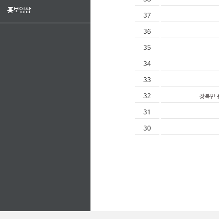
홍보영상
37
36
35
34
33
32
장복만 
31
30