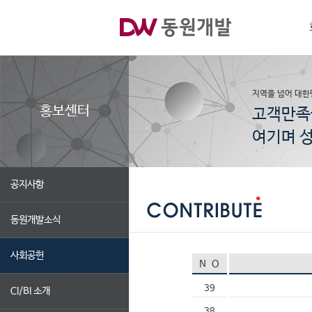
지역을 넘어 대한
홍보센터
고객만족
여기며 성
공지사항
동원개발소식
사회공헌
N O
39
CI/BI 소개
38