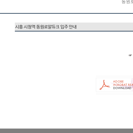
동원
시흥 시청역 동원로얄듀크 입주 안내
☞