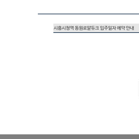
시흥시청역 동원로얄듀크 입주일자 예약 안내