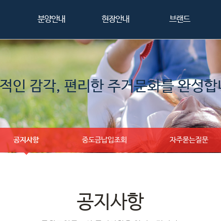
분양안내
현장안내
브랜드
적인 감각, 편리한 주거문화를 완성합
공지사항
중도금납입조회
자주묻는질문
공지사항