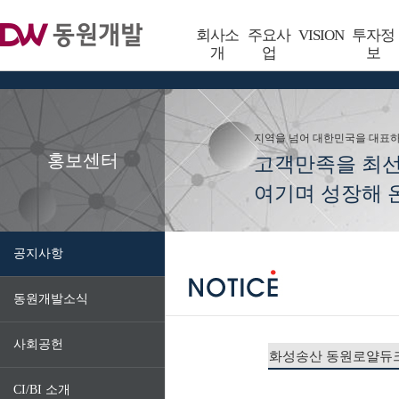
회사소
주요사
VISION
투자정
개
업
보
지역을 넘어 대한민국을 대표
홍보센터
고객만족을 최
여기며 성장해 온
공지사항
동원개발소식
사회공헌
화성송산 동원로얄듀크
CI/BI 소개