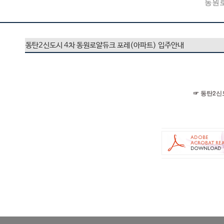
동원
동탄2신도시 4차 동원로얄듀크 포레(아파트) 입주안내
☞ 동탄2신