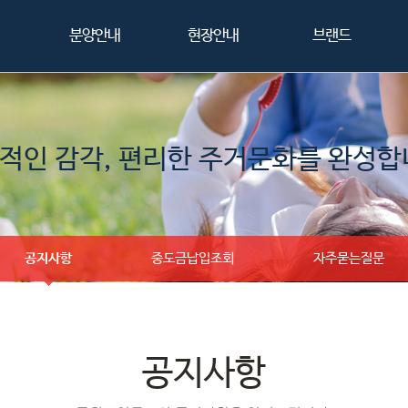
분양안내
현장안내
브랜드
적인 감각, 편리한 주거문화를 완성합
공지사항
중도금납입조회
자주묻는질문
공지사항